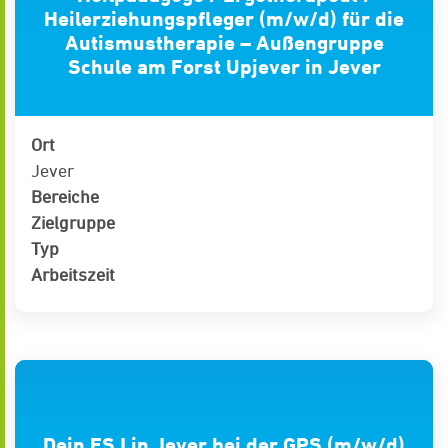
Heilerziehungspfleger (m/w/d) für die
Autismustherapie – Außengruppe
Schule am Forst Upjever in Jever
Ort
Jever
Bereiche
Zielgruppe
Typ
Arbeitszeit
Dein FSJ in Jever bei der GPS (m/w/d)