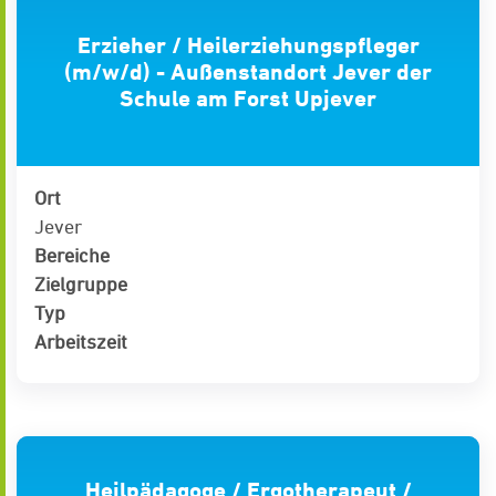
Erzieher / Heilerziehungspfleger
(m/w/d) - Außenstandort Jever der
Schule am Forst Upjever
Ort
Jever
Bereiche
Zielgruppe
Typ
Arbeitszeit
Heilpädagoge / Ergotherapeut /