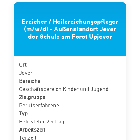
Erzieher / Heilerziehungspfleger
(m/w/d) - Außenstandort Jever
der Schule am Forst Upjever
Ort
Jever
Bereiche
Geschäftsbereich Kinder und Jugend
Zielgruppe
Berufserfahrene
Typ
Befristeter Vertrag
Arbeitszeit
Teilzeit