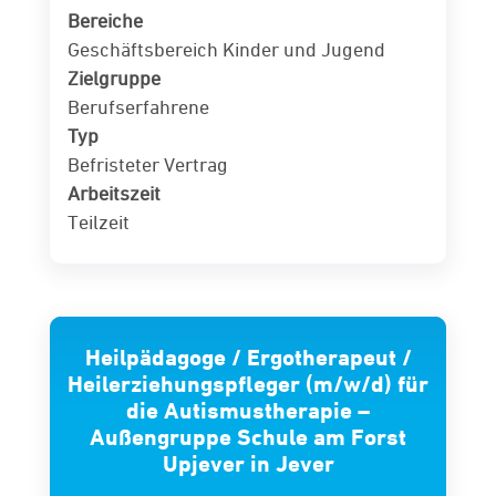
Bereiche
Geschäftsbereich Kinder und Jugend
Zielgruppe
Berufserfahrene
Typ
Befristeter Vertrag
Arbeitszeit
Teilzeit
Heilpädagoge / Ergotherapeut /
Heilerziehungspfleger (m/w/d) für
die Autismustherapie –
Außengruppe Schule am Forst
Upjever in Jever