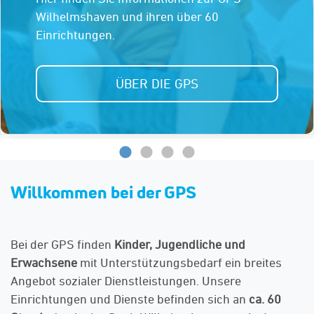
Wilhelmshaven und ihren über 60
wie vielfältig die GPS ist!
unterstützen. Sie können das z.B. tun, indem
JETZT UNTERSCHREIBEN. STIMME
Einrichtungen.
Sie uns eine Spende zukommen lassen.
ERHEBEN.
NEUES BEI DER GPS
SPENDEN FÜR DIE GPS
ÜBER DIE GPS
Willkommen bei der GPS
Bei der GPS finden
Kinder, Jugendliche und
Erwachsene
mit Unterstützungsbedarf ein breites
Angebot sozialer Dienstleistungen. Unsere
Einrichtungen und Dienste befinden sich an
ca. 60