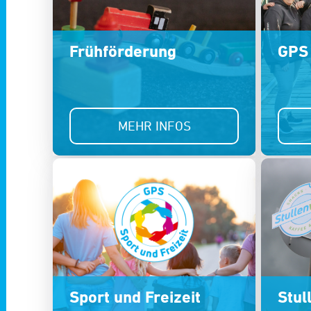
Frühförderung
GPS 
MEHR INFOS
Sport und Freizeit
Stul