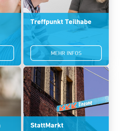
Treffpunkt Teilhabe
MEHR INFOS
h
StattMarkt