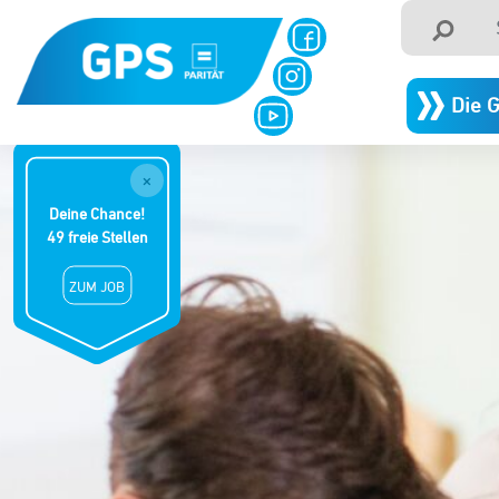
Die 
×
Deine Chance!
49 freie Stellen
ZUM JOB