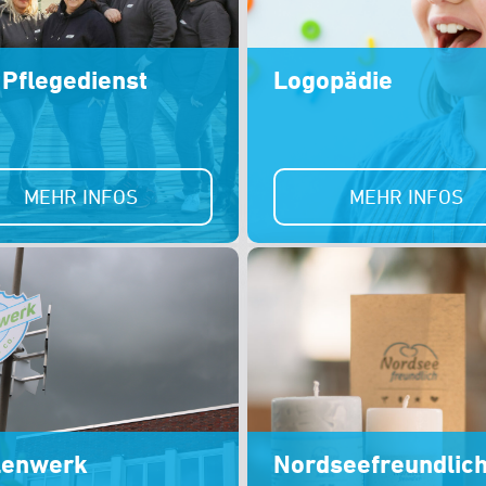
Pflegedienst
Logopädie
MEHR INFOS
MEHR INFOS
lenwerk
Nordseefreundlic