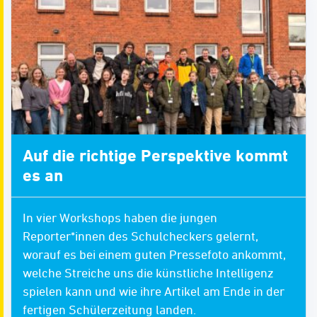
Auf die richtige Perspektive kommt
es an
In vier Workshops haben die jungen
Reporter*innen des Schulcheckers gelernt,
worauf es bei einem guten Pressefoto ankommt,
welche Streiche uns die künstliche Intelligenz
spielen kann und wie ihre Artikel am Ende in der
fertigen Schülerzeitung landen.