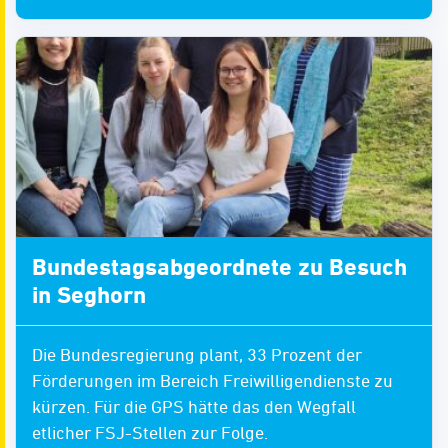
Bundestagsabgeordnete zu Besuch
in Seghorn
Die Bundesregierung plant, 33 Prozent der
Förderungen im Bereich Freiwilligendienste zu
kürzen. Für die GPS hätte das den Wegfall
etlicher FSJ-Stellen zur Folge.