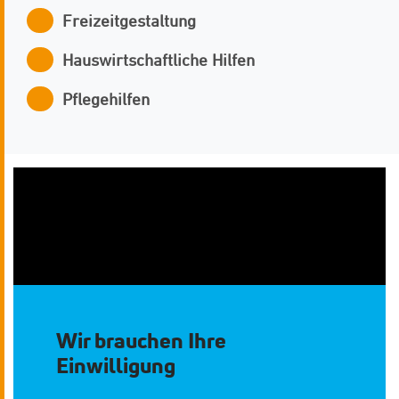
Freizeitgestaltung
Hauswirtschaftliche Hilfen
Pflegehilfen
Soziale Psychiatrie: Betreute Wohngruppen
Wilhelmshaven
Marktstraße 158
26382, Wilhelmshaven
Wir brauchen Ihre
Einwilligung