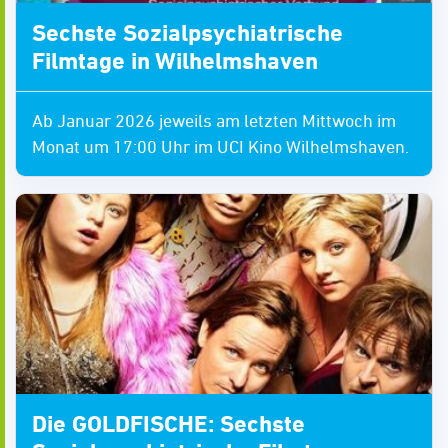
Sechste Sozialpsychiatrische
Filmtage in Wilhelmshaven
Ab Januar 2026 jeweils am letzten Mittwoch im
Monat um 17:00 Uhr im UCI Kino Wilhelmshaven.
Die GOLDFISCHE: Sechste