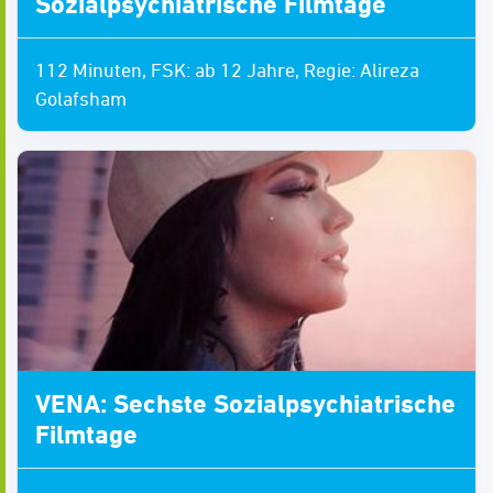
Sozialpsychiatrische Filmtage
112 Minuten, FSK: ab 12 Jahre, Regie: Alireza
Golafsham
VENA: Sechste Sozialpsychiatrische
Filmtage