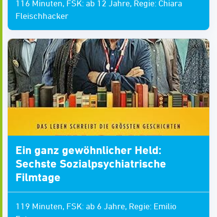
116 Minuten, FSK: ab 12 Jahre, Regie: Chiara
Fleischhacker
Ein ganz gewöhnlicher Held:
Sechste Sozialpsychiatrische
Filmtage
119 Minuten, FSK: ab 6 Jahre, Regie: Emilio