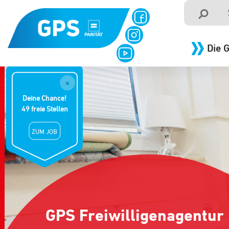
Die 
×
Deine Chance!
49 freie Stellen
ZUM JOB
GPS Freiwilligenagentur