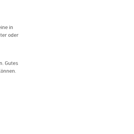
ine in
ter oder
n. Gutes
Können.