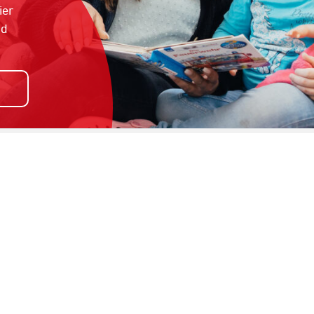
ier
nd