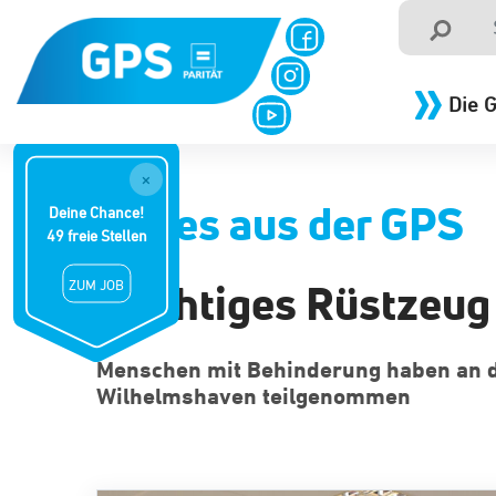
Die 
×
Neues aus der GPS
Deine Chance!
49 freie Stellen
Wichtiges Rüstzeug 
ZUM JOB
Menschen mit Behinderung haben an d
Wilhelmshaven teilgenommen