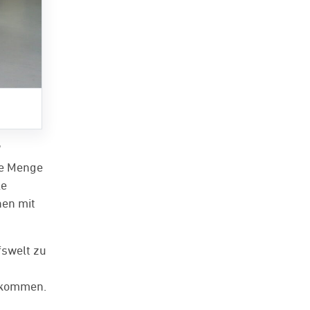
“
de Menge
le
hen mit
fswelt zu
u kommen.