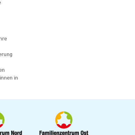
e
hre
m
derung
den
innen in