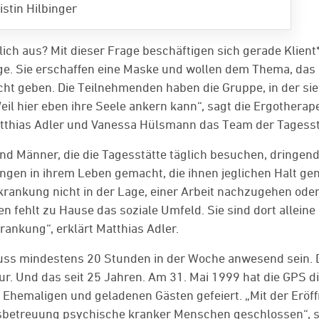
istin Hilbinger
ich aus? Mit dieser Frage beschäftigen sich gerade Klient
ge. Sie erschaffen eine Maske und wollen dem Thema, das 
ht geben. Die Teilnehmenden haben die Gruppe, in der sie
il hier eben ihre Seele ankern kann“, sagt die Ergotherap
atthias Adler und Vanessa Hülsmann das Team der Tagesst
und Männer, die die Tagesstätte täglich besuchen, dringen
ungen in ihrem Leben gemacht, die ihnen jeglichen Halt 
krankung nicht in der Lage, einer Arbeit nachzugehen oder
en fehlt zu Hause das soziale Umfeld. Sie sind dort alleine
ankung“, erklärt Matthias Adler.
uss mindestens 20 Stunden in der Woche anwesend sein. 
ur. Und das seit 25 Jahren. Am 31. Mai 1999 hat die GPS d
t Ehemaligen und geladenen Gästen gefeiert. „Mit der Eröf
esbetreuung psychische kranker Menschen geschlossen“, 