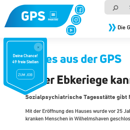
Die 
×
Neues aus der GPS
Deine Chance!
49 freie Stellen
In der Ebkeriege kan
ZUM JOB
Sozialpsychiatrische Tagesstätte gibt
Mit der Eröffnung des Hauses wurde vor 25 Ja
kranken Menschen in Wilhelmshaven geschlos