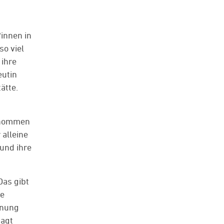
*innen in
so viel
 ihre
eutin
ätte.
d
genommen
 alleine
 und ihre
Das gibt
ie
fnung
sagt