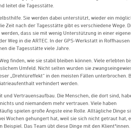
d leitet die Tagesstätte.
bsthilfe. Sie werden dabei unterstützt, wieder ein möglic
ie Zeit nach der Tagesstätte gibt es verschiedene Wege. D
 werden, dass sie mit wenig Unterstützung in einer eigen
er Weg in die ARTEC. In der GPS-Werkstatt in Roffhausen 
n die Tagesstätte viele Jahre.
Weg finden, wie sie stabil bleiben können. Viele erlebten b
äuslichem Umfeld. Nicht selten wurden sie zwangseingewie
eser „Drehtüreffekt“ in den meisten Fällen unterbrochen. 
atrieaufenthalt verhindert werden.
t und Vertrauensaufbau. Die Menschen, die dort sind, hab
l nichts und niemandem mehr vertrauen. Viele haben
ufig spielen große Ängste eine Rolle. Alltägliche Dinge s
wei Wochen gehungert hat, weil sie sich nicht getraut hat, 
n Beispiel. Das Team übt diese Dinge mit den Klient*innen.