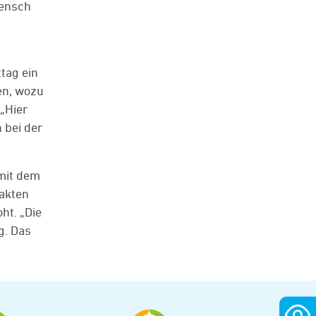
Mensch
tag ein
en, wozu
 „Hier
 bei der
mit dem
takten
ht. „Die
g. Das