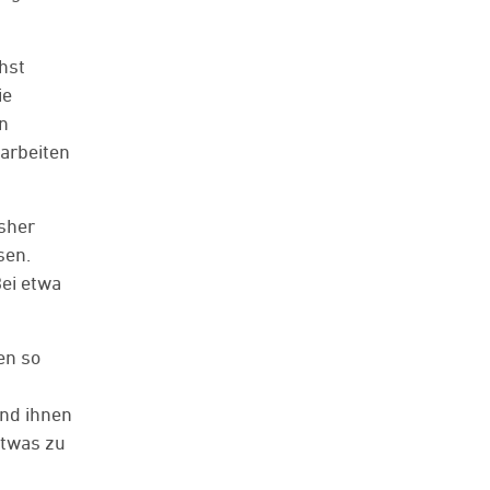
hst
ie
en
arbeiten
isher
sen.
Bei etwa
en so
ind ihnen
etwas zu