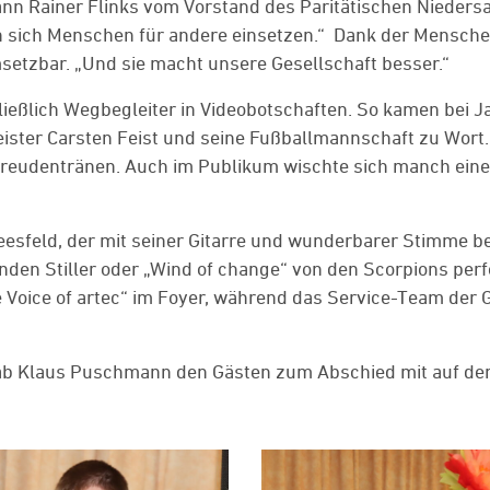
nn Rainer Flinks vom Vorstand des Paritätischen Nieders
nn sich Menschen für andere einsetzen.“ Dank der Menschen
setzbar. „Und sie macht unsere Gesellschaft besser.“
ießlich Wegbegleiter in Videobotschaften. So kamen bei J
ter Carsten Feist und seine Fußballmannschaft zu Wort.
 Freudentränen. Auch im Publikum wischte sich manch eine
eesfeld, der mit seiner Gitarre und wunderbarer Stimme b
nden Stiller oder „Wind of change“ von den Scorpions per
Voice of artec“ im Foyer, während das Service-Team der
 gab Klaus Puschmann den Gästen zum Abschied mit auf de