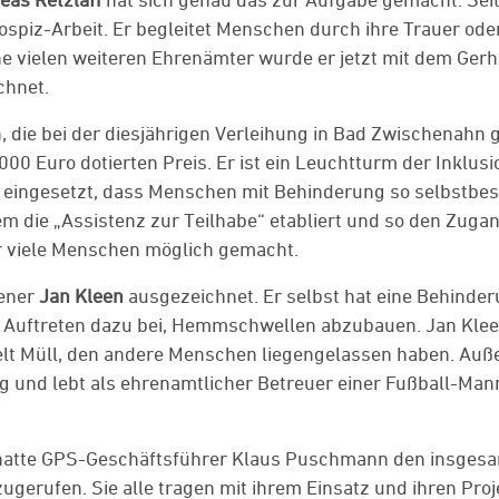
ospiz-Arbeit. Er begleitet Menschen durch ihre Trauer oder
ne vielen weiteren Ehrenämter wurde er jetzt mit dem Ger
chnet.
n, die bei der diesjährigen Verleihung in Bad Zwischenahn 
2000 Euro dotierten Preis. Er ist ein Leuchtturm der Inklusi
r eingesetzt, dass Menschen mit Behinderung so selbstbe
m die „Assistenz zur Teilhabe“ etabliert und so den Zuga
ür viele Menschen möglich gemacht.
vener
Jan Kleen
ausgezeichnet. Er selbst hat eine Behinde
s Auftreten dazu bei, Hemmschwellen abzubauen. Jan Klee
lt Müll, den andere Menschen liegengelassen haben. Au
g und lebt als ehrenamtlicher Betreuer einer Fußball-Man
“, hatte GPS-Geschäftsführer Klaus Puschmann den insges
ugerufen. Sie alle tragen mit ihrem Einsatz und ihren Pro