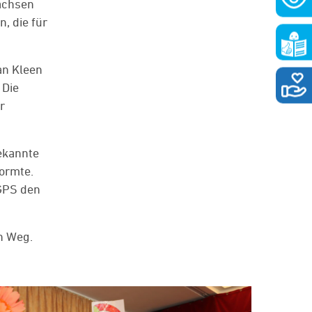
achsen
, die für
an Kleen
 Die
r
ekannte
formte.
 GPS den
n Weg.