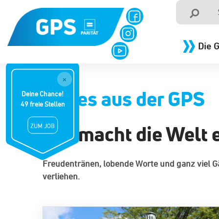
Die 
×
Neues aus der GPS
Deine Chance!
49 freie Stellen
"Ihr macht die Welt 
ZUM JOB
Freudentränen, lobende Worte und ganz viel 
verliehen.