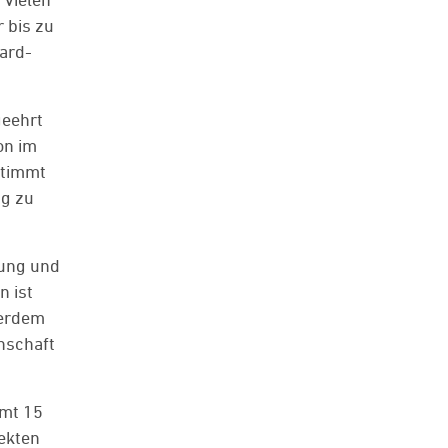
 bis zu
hard-
geehrt
on im
stimmt
ng zu
rung und
n ist
ßerdem
nschaft
amt 15
jekten