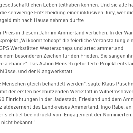
esellschaftlichen Leben teilhaben können. Und sie alle h
die schwierige Entscheidung einer inklusiven Jury, wer di
sgeld mit nach Hause nehmen durfte.
 Preis in diesem Jahr im Ammerland verliehen. In der Wa
projekt „Wi koomt tohoop“ die feierliche Veranstaltung ein
r GPS Werkstätten Westerscheps und artec ammerland
einem besonderen Zeichen für den Frieden: Sie sangen ihr
e a chance“. Das Aktion Mensch geförderte Projekt entsta
lüssel und der Klangwerkstatt.
lle Menschen gleich behandelt werden“, sagte Klaus Pusch
mit der ersten beschützenden Werkstatt in Wilhelmshave
 60 Einrichtungen in der Jadestadt, Friesland und dem A
ozialdezernent des Landkreises Ammerland, Ingo Rabe, an 
r sich tief beeindruckt vom Engagement der Nominierten:
 nicht bekannt.“