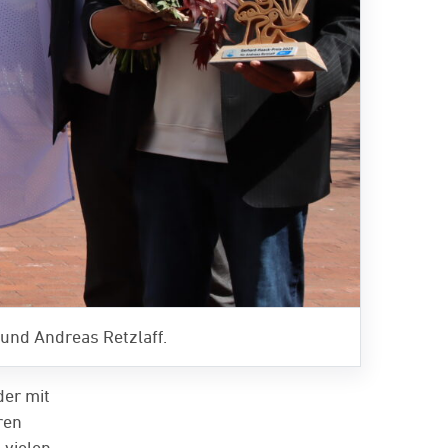
 und Andreas Retzlaff.
der mit
ren
 vielen