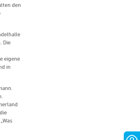
ätten den
e
ndelhalle
. Die
e eigene
nd in
mann.
n.
mmerland
die
 „Was