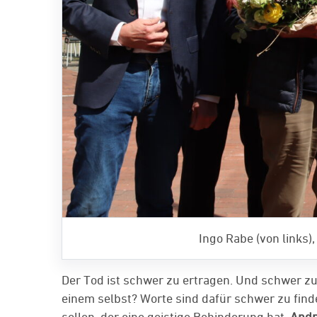
Ingo Rabe (von links)
Der Tod ist schwer zu ertragen. Und schwer z
einem selbst? Worte sind dafür schwer zu find
sollen, der eine geistige Behinderung hat.
Andr