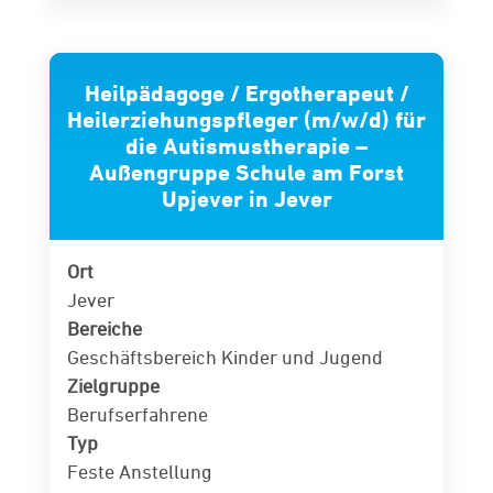
Heilpädagoge / Ergotherapeut /
Heilerziehungspfleger (m/w/d) für
die Autismustherapie –
Außengruppe Schule am Forst
Upjever in Jever
Ort
Jever
Bereiche
Geschäftsbereich Kinder und Jugend
Zielgruppe
Berufserfahrene
Typ
Feste Anstellung