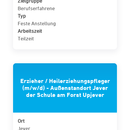
Zielgruppe
Berufserfahrene
Typ
Feste Anstellung
Arbeitszeit
Teilzeit
Erzieher / Heilerziehungspfleger
(m/w/d) - Außenstandort Jever
der Schule am Forst Upjever
Ort
Jever