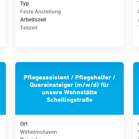
Typ
Feste Anstellung
Arbeitszeit
Teilzeit
Pflegeassistent / Pflegehelfer /
Quereinsteiger (m/w/d) für
unsere Wohnstätte
Schellingstraße
Ort
Wilhelmshaven