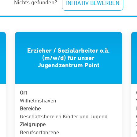
Nichts gefunden?
INITIATIV BEWERBEN
Erzieher / Sozialarbeiter o.ä.
(m/w/d) für unser
Jugendzentrum Point
Ort
Wilhelmshaven
Bereiche
Geschäftsbereich Kinder und Jugend
Zielgruppe
Berufserfahrene