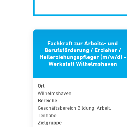
Fachkraft zur Arbeits- und
Berufsförderung / Erzieher /
Heilerziehungspfleger (m/w/d) -
Werkstatt Wilhelmshaven
Ort
Wilhelmshaven
Bereiche
Geschäftsbereich Bildung, Arbeit,
Teilhabe
Zielgruppe