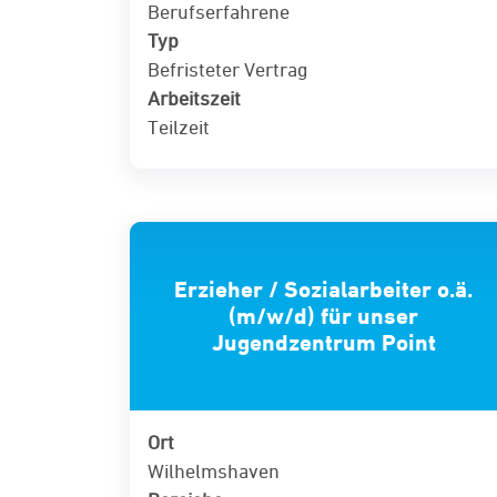
Berufserfahrene
Typ
Befristeter Vertrag
Arbeitszeit
Teilzeit
Erzieher / Sozialarbeiter o.ä.
(m/w/d) für unser
Jugendzentrum Point
Ort
Wilhelmshaven