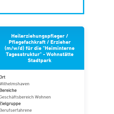
Heilerziehungspfleger /
Pflegefachkraft / Erzieher
(m/w/d) für die "Heiminterne
Tagesstruktur" - Wohnstätte
Stadtpark
Ort
Wilhelmshaven
Bereiche
Geschäftsbereich Wohnen
Zielgruppe
Berufserfahrene