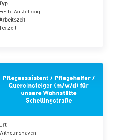
Typ
Feste Anstellung
Arbeitszeit
Teilzeit
Pflegeassistent / Pflegehelfer /
Quereinsteiger (m/w/d) für
unsere Wohnstätte
Schellingstraße
Ort
Wilhelmshaven