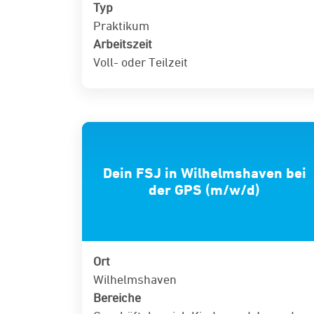
Typ
Praktikum
Arbeitszeit
Voll- oder Teilzeit
Dein FSJ in Wilhelmshaven bei
der GPS (m/w/d)
Ort
Wilhelmshaven
Bereiche