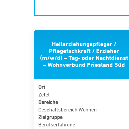
Heilerziehungspfleger /
Pflegefachkraft / Erzieher
(m/w/d) – Tag- oder Nachtdienst
– Wohnverbund Friesland Süd
Ort
Zetel
Bereiche
Geschäftsbereich Wohnen
Zielgruppe
Berufserfahrene