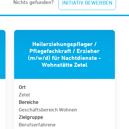
Nichts gefunden?
INITIATIV BEWERBEN
Heilerziehungspfleger /
Pflegefachkraft / Erzieher
(m/w/d) für Nachtdienste -
Wohnstätte Zetel
Ort
Zetel
Bereiche
Geschäftsbereich Wohnen
Zielgruppe
Berufserfahrene