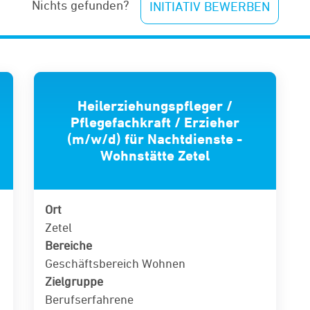
Nichts gefunden?
INITIATIV BEWERBEN
Heilerziehungspfleger /
Pflegefachkraft / Erzieher
(m/w/d) für Nachtdienste -
Wohnstätte Zetel
Ort
Zetel
Bereiche
Geschäftsbereich Wohnen
Zielgruppe
Berufserfahrene