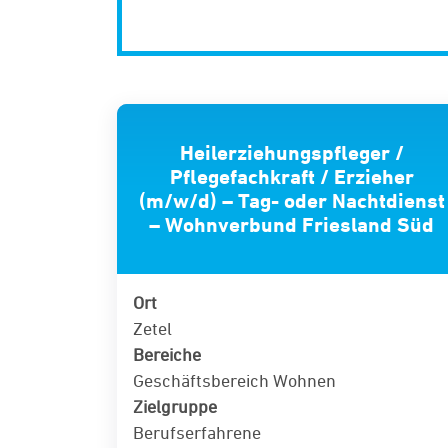
Heilerziehungspfleger /
Pflegefachkraft / Erzieher
(m/w/d) – Tag- oder Nachtdienst
– Wohnverbund Friesland Süd
Ort
Zetel
Bereiche
Geschäftsbereich Wohnen
Zielgruppe
Berufserfahrene